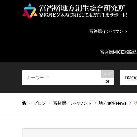
富裕層インバウンド
富裕層MICE戦略
and
DMO
or
ブログ
富裕層インバウンド
地方創生News