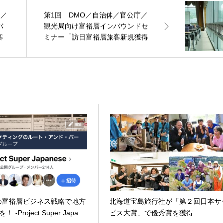
体／
第1回 DMO／自治体／官公庁／
バ
観光局向け富裕層インバウンドセ
客
ミナー「訪日富裕層旅客新規獲得
戦略の要諦とは？」
の富裕層ビジネス戦略で地方
北海道宝島旅行社が「第２回日本サ
 -Project Super Japa…
ビス大賞」で優秀賞を獲得