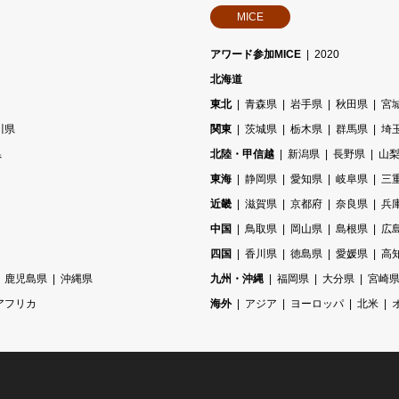
MICE
アワード参加MICE
2020
北海道
東北
青森県
岩手県
秋田県
宮
川県
関東
茨城県
栃木県
群馬県
埼
県
北陸・甲信越
新潟県
長野県
山
東海
静岡県
愛知県
岐阜県
三
近畿
滋賀県
京都府
奈良県
兵
中国
鳥取県
岡山県
島根県
広
四国
香川県
徳島県
愛媛県
高
鹿児島県
沖縄県
九州・沖縄
福岡県
大分県
宮崎
アフリカ
海外
アジア
ヨーロッパ
北米