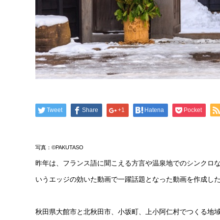
Tweet
Share
+1
Hatena
Pocket
写真：©PAKUTASO
昨年は、フランス語に聞こえる方言や温泉地でのシンクロ
いうエッジの効いた動画で一躍話題となった動画を作成し
秋田県大館市と北秋田市、小坂町、上小阿仁村でつくる地域