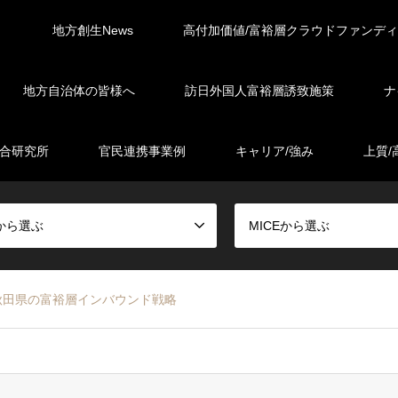
地方創生News
高付加価値/富裕層クラウドファンデ
地方自治体の皆様へ
訪日外国人富裕層誘致施策
ナ
総合研究所
官民連携事業例
キャリア/強み
上質/
から選ぶ
MICEから選ぶ
秋田県の富裕層インバウンド戦略