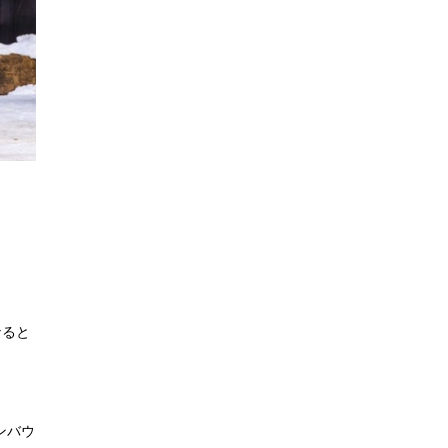
なると
ンバウ