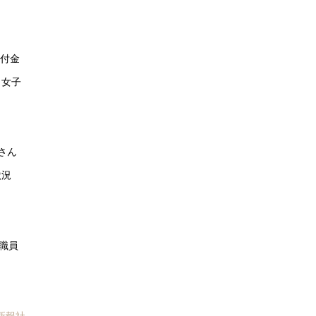
交付金
ト女子
さん
状況
職員
新報社