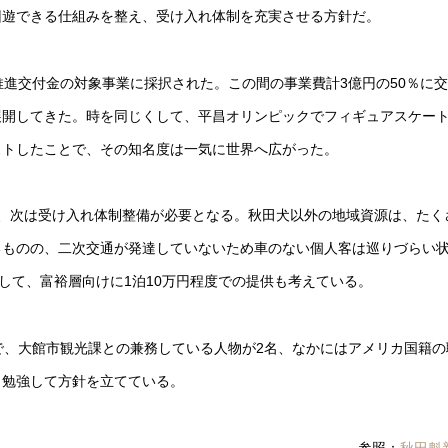
回遊できる仕組みを整え、受け入れ体制を充実させる方針だ。
生推進交付金の対象事業に採択された。この間の事業費計3億円の50％に
展開してきた。時を同じくして、平昌オリンピックでフィギュアスケー
ストしたことで、その知名度は一気に世界へ広がった。
、次は受け入れ体制整備が必要となる。秋田犬以外の地域資源は、たく
るものの、二次交通が発達していないため車のない個人客は巡りづらい
して、富裕層向けに1泊10万円程度での提供も考えている。
で、大館市観光課との兼務している人物が2名、なかにはアメリカ国籍の
ら勉強して方針を立てている。
参照：
秋田魁