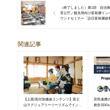
（終了しました）第1回 自治
官公庁／観光局向け富裕層イン
ウンドセミナー「訪日富裕層旅
新規獲得戦略の要諦とは？」
関連記事
【上質/高付加価値コンテンツ】富士
官民連携
山ラグジュアリーツーリズムでイン…
創生SDGsを！