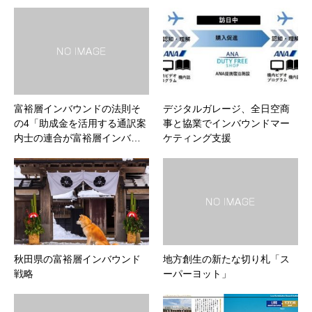
富裕層インバウンドの法則そ
デジタルガレージ、全日空商
の4「助成金を活用する通訳案
事と協業でインバウンドマー
内士の連合が富裕層インバ…
ケティング支援
秋田県の富裕層インバウンド
地方創生の新たな切り札「ス
戦略
ーパーヨット」