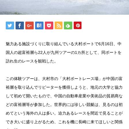
魅力ある施設づくりに取り組んでいる大村ボートで6月16日、中
国人の超富裕層ら22人が九州ツアーの1カ所として、同ボートを
訪れ生のレースを観戦した。
この体験ツアーは、大村市の「大村ボートレース場」が中国の富
裕層を取り込んでリピーターを獲得しようと、地元の大学と協力
して初めて開いたもので、中国の自動車産業や美術品の貿易商な
どの富裕層等が参加した。世界的には珍しい競艇は、見るのは初
めてという海外の人は多い。迫力あるレースを間近で見ることが
でき大いに盛り上がるため、これを機に長崎に来てほしいと関係