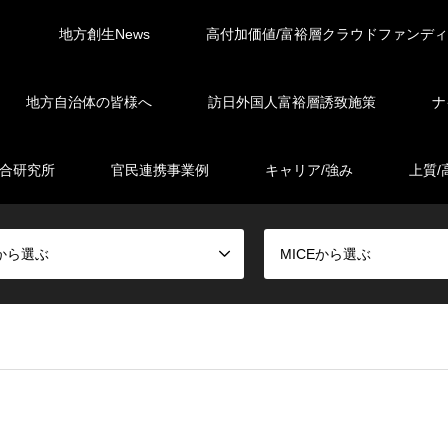
地方創生News
高付加価値/富裕層クラウドファンデ
地方自治体の皆様へ
訪日外国人富裕層誘致施策
ナ
総合研究所
官民連携事業例
キャリア/強み
上質/
から選ぶ
MICEから選ぶ