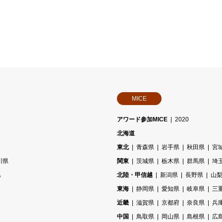
MICE
アワード参加MICE
2020
北海道
東北
青森県
岩手県
秋田県
宮
川県
関東
茨城県
栃木県
群馬県
埼
県
北陸・甲信越
新潟県
長野県
山
東海
静岡県
愛知県
岐阜県
三
近畿
滋賀県
京都府
奈良県
兵
中国
鳥取県
岡山県
島根県
広