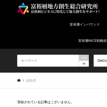
富裕層インバウンド
富裕層MICE戦略
and
DMO
or
福島県
登録されている記事はございません。