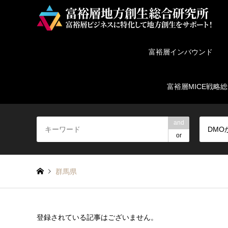
富裕層インバウンド
富裕層MICE戦略
and
DMO
or
群馬県
登録されている記事はございません。