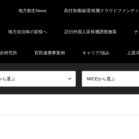
地方創生News
高付加価値/富裕層クラウドファンデ
地方自治体の皆様へ
訪日外国人富裕層誘致施策
ナ
総合研究所
官民連携事業例
キャリア/強み
上質/
から選ぶ
MICEから選ぶ