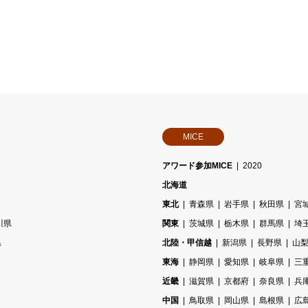
MICE
アワード参加MICE
2020
北海道
東北
青森県
岩手県
秋田県
宮
川県
関東
茨城県
栃木県
群馬県
埼
県
北陸・甲信越
新潟県
長野県
山
東海
静岡県
愛知県
岐阜県
三
近畿
滋賀県
京都府
奈良県
兵
中国
鳥取県
岡山県
島根県
広