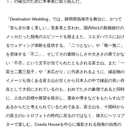
＞」の確立のために本事業に取り組んだ。
「Destination Wedding」では、静岡県熱海市を舞台に、かつて
「安らぎが多く美しい」安多美と言われ、国内No1の新婚旅行の
メッカだった熱海のエピソードを踏まえた、コエダハウスにおけ
るウェディング体験を提供する。「二つとない」や「唯一無二」
を意味する「不二」、そしてその素晴らしさや大きさの果てがな
い「不尽」という文字が当てられたともされる富士山。また「一
富士二鷹三茄子」や「末広がり」に代表されるように、縁起物の
イメージも強くある富士山が古くから日本人の中で縁起の良い存
在として大切にされているのも、おめでたさの象徴であると同時
に、人生の目標や展望を暗示し、運命や導きなどをもたらす山で
あるからだと考えられているためである。富士山を、十国峠から
の富士のレトロフォトの時代に戻るのではなく、雄大にヘリコプ
ターで楽しむ。Coeda Houseを中心に撮影される熱海の自然の