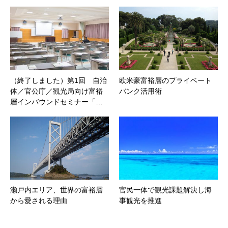
（終了しました）第1回 自治
欧米豪富裕層のプライベート
体／官公庁／観光局向け富裕
バンク活用術
層インバウンドセミナー「…
瀬戸内エリア、世界の富裕層
官民一体で観光課題解決し海
から愛される理由
事観光を推進