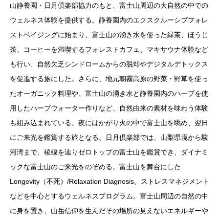
山静養園・日月倶楽部協力のもと、富士山周辺の大自然の中での
ウェルネス体験を提供する。静養園内のエクスクルーシブフォレ
ストベイジングに始まり、富士山の湧き水を使った緑茶、ほうじ
茶、コーヒーを満喫するフォレストカフェ、マキサウナ体験など
も行い、自然欠乏シンドロームからの脱却やデジタルデトックス
を促進する旅にした。さらに、地元朝霧高原の野菜・野草を使っ
たオーガニック料理や、富士山の湧き水と静養園内のハーブを使
用したハーブウォーター作りなど、自然由来の素材を味わう体験
も組み込まれている。夜にはかがり火の中で富士山を眺め、翌日
にご来光を鑑賞する旅となる。日月倶楽部では、山梨県境から駿
河湾まで、稜線を辿りゼロトップの富士山を鑑賞でき、ダイナミ
ックな富士山のご来光をのぞめる。富士山を舞台にした
Longevity（不死）/Relaxation Diagnosis、ストレスマネジメント
などを中心とするウェルネスプログラム。富士山周辺の自然の中
に身を置き、山岳信仰を生んだその場所の見えないエネルギーや