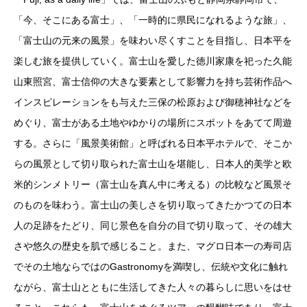
「今、そこにある富士」、「一時的に県民になれるような旅」、
「富士山の元来の風景」を味わい尽くすことを目指し、日本平を
楽しむ旅を提供していく。富士山を愛した徳川家康を祀った久能
山東照宮、富士信仰の大きな要素として影響力を持ち芸術作品へ
インスピレーションをも与えた三保の松原および御穂神社などを
めぐり、富士がある土地やゆかりの場所にスポットをあてて周遊
する。さらに「風景美術館」と呼ばれる日本平ホテルで、そこか
らの風景として切り取られた富士山を堪能し、日本人的美学と欧
米的シンメトリー（富士山を真ん中に考える）の比較など風景そ
のものを味わう。富士山の美しさを切り取ってきたかつての日本
人の足跡をたどり、同じ景色を自分の目で切り取って、その雄大
さや悠久の歴史を肌で感じること。また、マグロ日本一の寿司店
でその土地ならではのGastronomyを満喫し、伝統や文化に触れ
ながら、富士山とともに生活してきた人々の暮らしに思いをはせ