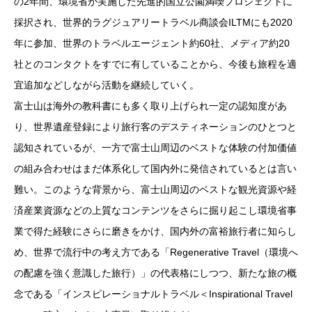
の2年間、環境省が実施した先進的国立公園満喫プロジェクトに
採択され、世界的ラグジュアリートラベル商談会ILTMにも2020
年に参加、世界のトラベルエージェント約60社、メディア約20
社とのコンタクトをすでに有していることから、今後も旅程を適
宜追加などしながら活動を継続していく。
富士山は海外の教科書にも多く取り上げられ一定の認知度があ
り、世界遺産登録により旅行客のデスティネーションのひとつと
認知されているが、一方で富士山周辺のベストな体験の付加価値
の組み合わせはまだ体系化して国内外に発信されているとは言い
難い。このような背景から、富士山周辺のベストな観光資源や経
済産業資源などの上質なコンテンツをさらに掘り起こし環境省事
業で得た経験にさらに磨きをかけ、国内外の富裕旅行者に知らし
め、世界で流行中の考え方である「Regenerative Travel（環境へ
の配慮を強く意識した旅行）」の代表格にしつつ、新たな旅の概
念である「インスピレーショナルトラベル＜Inspirational Travel