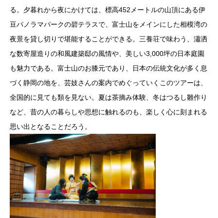
る。夕暮れから夜にかけては、標高452メートルの山頂にある伊
豆パノラマパークの碧テラスで、富士山をメインにした相模湾の
夜景を貸し切りで堪能することができる。三養荘で味わう、瀟洒
な数寄屋造りの和風建築邸の風情や、美しい3,000坪の日本庭園
も魅力である。富士山のお膝元であり、日本の伝統文化が多く息
づく静岡の地を、芸妓さんの案内でめぐっていくこのツアーは、
全国的に見ても類を見ない。夏は茶摘み体験、冬はつるし雛作り
など、昔の人の暮らしや思想に触れるのも、楽しく心に刻まれる
思い出となることだろう。