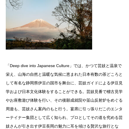
「Deep dive into Japanese Culture」では、かつて芸妓と温泉で
栄え、山海の自然と温暖な気候に恵まれた日本有数の茶どころと
して有名な静岡県伊豆の国市を舞台に、芸妓ガイドによる伊豆見
学および日本文化体験をすることができる。芸妓見番で稽古見学
やお座敷遊び体験を行い、その後願成就院や韮山反射炉をめぐる
周遊も、芸妓さん案内のもと行う。宴席に引っ張りだこのエンタ
ーテイナー集団として広く知られ、プロとしてその道を究める芸
妓さんが引き出す伊豆長岡の魅力に耳を傾ける贅沢な旅行とな