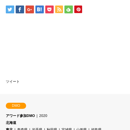
ツイート
DMO
アワード参加DMO
2020
北海道
東北
青森県
岩手県
秋田県
宮城県
山形県
福島県