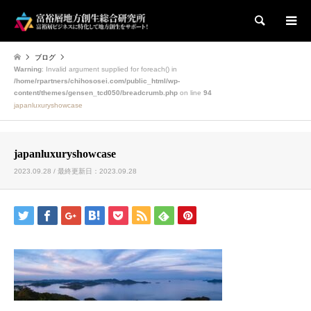
検索
ブログ
Warning
: Invalid argument supplied for foreach() in
/home/rpartners/chihososei.com/public_html/wp-
content/themes/gensen_tcd050/breadcrumb.php
on line
94
japanluxuryshowcase
japanluxuryshowcase
2023.09.28 / 最終更新日：2023.09.28