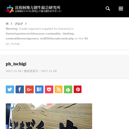
検索
ブログ
Warning
: Invalid argument supplied for foreach() in
/home/rpartners/chihososei.com/public_html/wp-
content/themes/gensen_tcd050/breadcrumb.php
on line
94
ph_tochigi
ph_tochigi
2017.11.29 / 最終更新日：2017.11.29