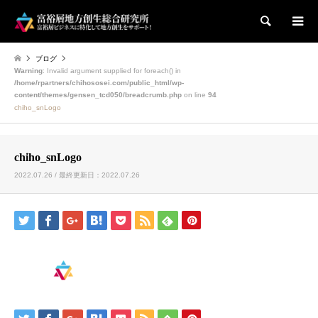
検索
ブログ
Warning
: Invalid argument supplied for foreach() in
/home/rpartners/chihososei.com/public_html/wp-
content/themes/gensen_tcd050/breadcrumb.php
on line
94
chiho_snLogo
chiho_snLogo
2022.07.26 / 最終更新日：2022.07.26